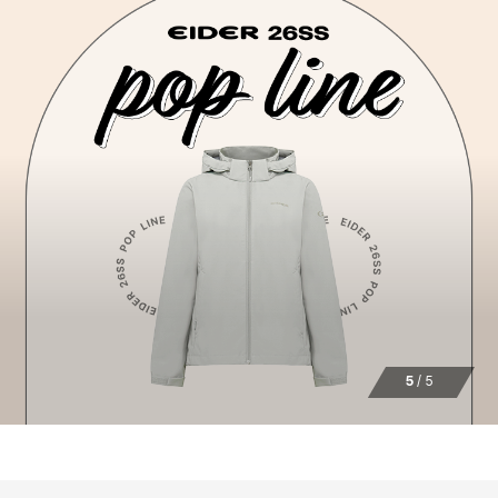
5
/
5