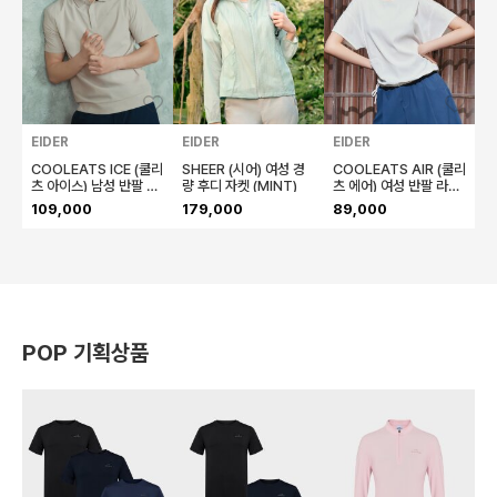
좋아요
좋아요
좋아
EIDER
EIDER
EIDER
E
COOLEATS ICE (쿨리
SHEER (시어) 여성 경
COOLEATS AIR (쿨리
S
츠 아이스) 남성 반팔 폴
량 후디 자켓 (MINT)
츠 에어) 여성 반팔 라운
량
로 티셔츠 (L/Beige)
드 티셔츠 (Cream)
E
109,000
179,000
89,000
1
POP 기획상품