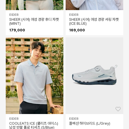
좋아요
좋아
EIDER
EIDER
E
SHEER (시어) 여성 경량 후디 자켓
SHEER (시어) 여성 경량 셔링 자켓
C
(MINT)
(ICE BLUE)
남
179,000
169,000
1
좋아요
좋아
EIDER
EIDER
E
COOLEATS ICE (쿨리츠 아이스)
플렉션 하이브리드 (L/Grey)
W
남성 반팔 폴로 티셔츠 (S/Blue)
하