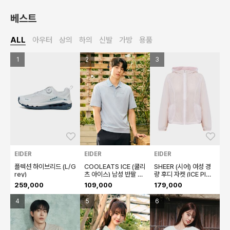
베스트
ALL
아우터
상의
하의
신발
가방
용품
1
2
3
1
좋아요
좋아요
좋아
EIDER
EIDER
EIDER
E
플렉션 하이브리드 (L/G
COOLEATS ICE (쿨리
SHEER (시어) 여성 경
S
rey)
츠 아이스) 남성 반팔 폴
량 후디 자켓 (ICE PIN
량
로 티셔츠 (S/Blue)
K)
K
259,000
109,000
179,000
1
4
5
6