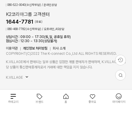
080-522-0040(수신자부담) / 온라인상담
K2코리아그룹 고객센터
1644-7781
(유료)
080-468-7782(수신자부담) / 오프라인,AS상담
상담시간 : 09:00 ~ 17:30(토,일, 공휴일 휴무)
점심시간 : 12:30 ~ 13:30(상담불가)
이용약관
개인정보 처리방침
회사 소개
COPYRIGHT(C)2022 The K-connect Co.,Ltd ALL RIGHTS RESERVED.
K.VILLAGE에서 판매되는 일부 상품은 입점한 개별 판매자가 판매하며, K.VILLAGE는 해
당 상품의 통신판매중개자로서 거래에 대한 책임을 지지 않습니다.
K.VILLAGE
총
카테고리
브랜드
홈
좋아요
마이페이지
10
0
개
상
필
필
개
원
별도 주문 안내
재입고 알림 신청
품
상
장바구니
바로구매
터
터
상
금
품
사이즈를 선택하세요.
품
전체 초기화
적용
액
성별
성별