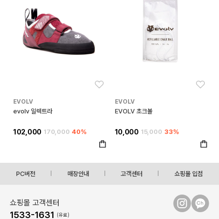
좋아요
좋아
EVOLV
EVOLV
evolv 일렉트라
EVOLV 초크볼
102,000
170,000
40%
10,000
15,000
33%
PC버전
매장안내
고객센터
쇼핑몰 입점
쇼핑몰 고객센터
1533-1631
(유료)