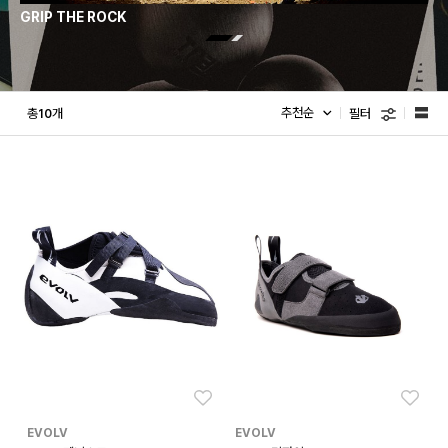
GRIP THE ROCK
이벌
필터
총
개
10
좋아요
좋아
EVOLV
EVOLV