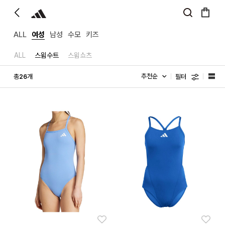
ALL
여성
남성
수모
키즈
ALL
스윔수트
스윔쇼츠
필터
총
개
26
좋아요
좋아