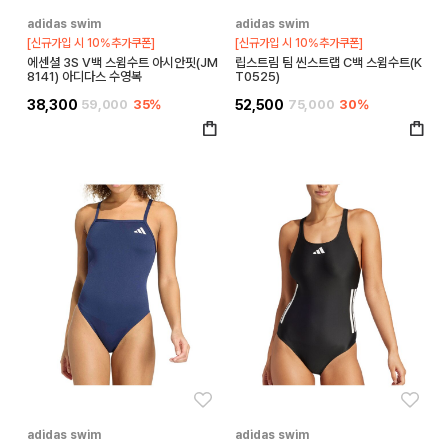
adidas swim
adidas swim
[신규가입 시 10%추가쿠폰]
[신규가입 시 10%추가쿠폰]
에센셜 3S V백 스윔수트 아시안핏(JM
립스트림 팀 씬스트랩 C백 스윔수트(K
8141) 아디다스 수영복
T0525)
38,300
59,000
35%
52,500
75,000
30%
좋아요
좋아
adidas swim
adidas swim