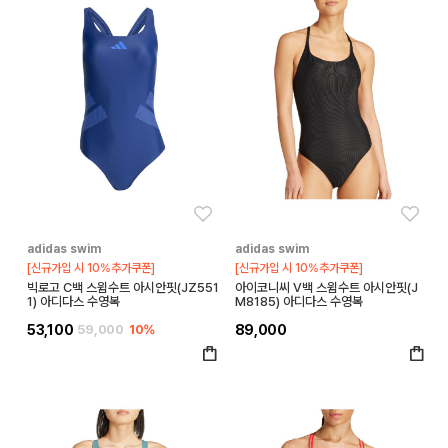
좋아요
좋아
adidas swim
adidas swim
[신규가입 시 10%추가쿠폰]
[신규가입 시 10%추가쿠폰]
빅로고 C백 스윔수트 아시안핏(JZ551
아이코니씨 V백 스윔수트 아시안핏(J
1) 아디다스 수영복
M8185) 아디다스 수영복
53,100
59,000
10%
89,000