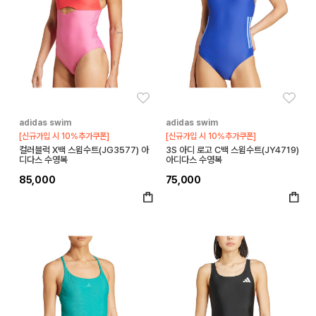
좋아요
좋아
adidas swim
adidas swim
[신규가입 시 10%추가쿠폰]
[신규가입 시 10%추가쿠폰]
컬러블럭 X백 스윔수트(JG3577) 아
3S 아디 로고 C백 스윔수트(JY4719)
디다스 수영복
아디다스 수영복
85,000
75,000