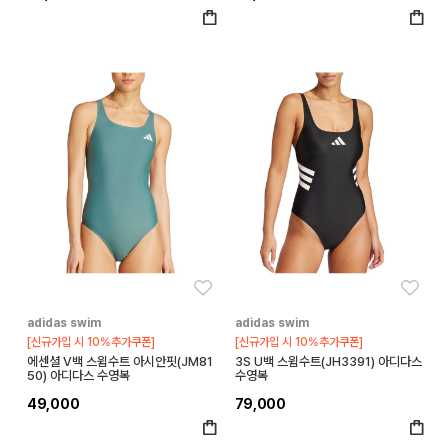
좋아요
좋아
adidas swim
adidas swim
[신규가입 시 10%추가쿠폰]
[신규가입 시 10%추가쿠폰]
에센셜 V백 스윔수트 아시안핏(JM81
3S U백 스윔수트(JH3391) 아디다스
50) 아디다스 수영복
수영복
49,000
79,000