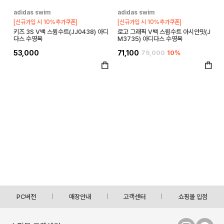
adidas swim
adidas swim
[신규가입 시 10%추가쿠폰]
[신규가입 시 10%추가쿠폰]
키즈 3S V백 스윔수트(JJ0438) 아디
로고 그래픽 V백 스윔수트 아시안핏(J
다스 수영복
M3735) 아디다스 수영복
53,000
71,100
79,000
10%
PC버전
매장안내
고객센터
쇼핑몰 입점