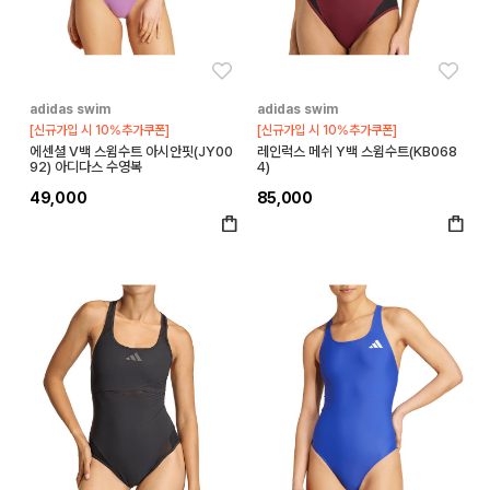
좋아요
좋아
adidas swim
adidas swim
[신규가입 시 10%추가쿠폰]
[신규가입 시 10%추가쿠폰]
에센셜 V백 스윔수트 아시안핏(JY00
레인럭스 메쉬 Y백 스윔수트(KB068
92) 아디다스 수영복
4)
49,000
85,000