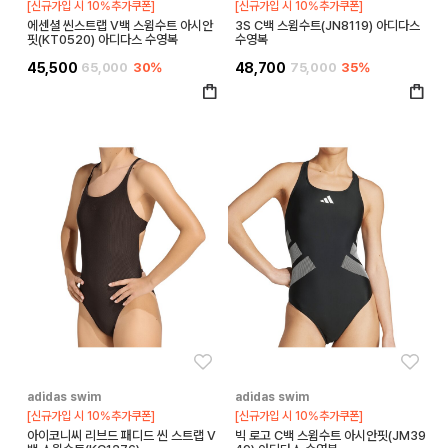
[신규가입 시 10%추가쿠폰]
[신규가입 시 10%추가쿠폰]
에센셜 씬스트랩 V백 스윔수트 아시안
3S C백 스윔수트(JN8119) 아디다스
핏(KT0520) 아디다스 수영복
수영복
45,500
65,000
30%
48,700
75,000
35%
좋아요
좋아
adidas swim
adidas swim
[신규가입 시 10%추가쿠폰]
[신규가입 시 10%추가쿠폰]
아이코니씨 리브드 패디드 씬 스트랩 V
빅 로고 C백 스윔수트 아시안핏(JM39