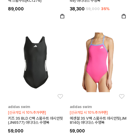
백 스윔수트(KC1276)
49) 아디다스 수영복
89,000
38,300
59,000
35%
좋아요
좋아
adidas swim
adidas swim
[신규가입 시 10%추가쿠폰]
[신규가입 시 10%추가쿠폰]
키즈 3S BLD C백 스윔수트 아시안핏
에센셜 3S V백 스윔수트 아시안핏(JM
(JN6577) 아디다스 수영복
8140) 아디다스 수영복
59,000
59,000