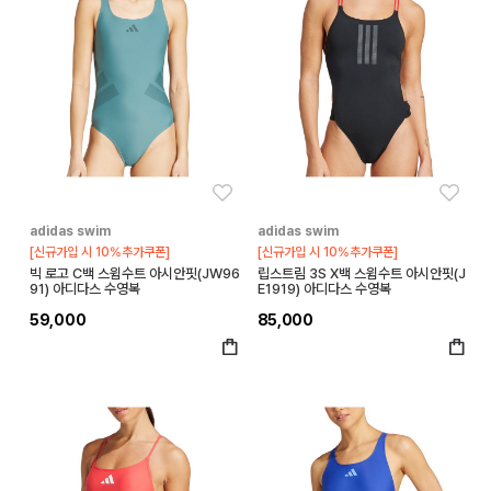
좋아요
좋아
adidas swim
adidas swim
[신규가입 시 10%추가쿠폰]
[신규가입 시 10%추가쿠폰]
빅 로고 C백 스윔수트 아시안핏(JW96
립스트림 3S X백 스윔수트 아시안핏(J
91) 아디다스 수영복
E1919) 아디다스 수영복
59,000
85,000