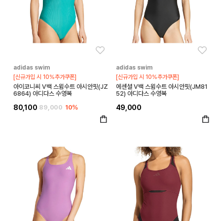
좋아요
좋아
adidas swim
adidas swim
[신규가입 시 10%추가쿠폰]
[신규가입 시 10%추가쿠폰]
아이코니씨 V백 스윔수트 아시안핏(JZ
에센셜 V백 스윔수트 아시안핏(JM81
6864) 아디다스 수영복
52) 아디다스 수영복
80,100
89,000
10%
49,000