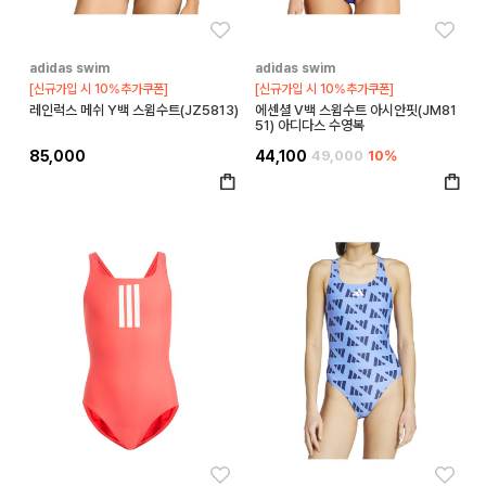
좋아요
좋아
adidas swim
adidas swim
[신규가입 시 10%추가쿠폰]
[신규가입 시 10%추가쿠폰]
레인럭스 메쉬 Y백 스윔수트(JZ5813)
에센셜 V백 스윔수트 아시안핏(JM81
51) 아디다스 수영복
85,000
44,100
49,000
10%
좋아요
좋아