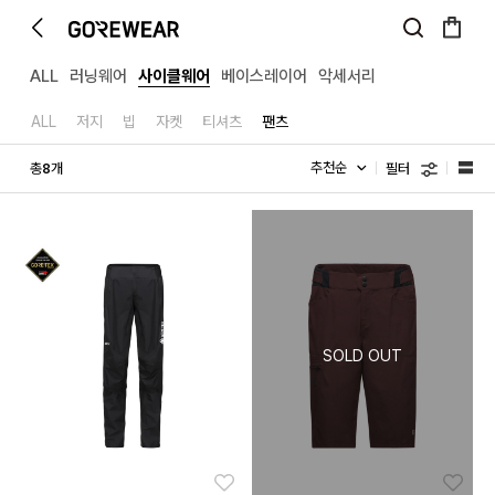
ALL
러닝웨어
사이클웨어
베이스레이어
악세서리
ALL
저지
빕
자켓
티셔츠
팬츠
필터
총
개
8
좋아요
좋아