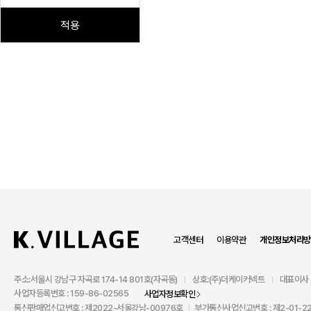
적용
고객센터
이용약관
개인정보처리방
주소:서울시 강남구 자곡로 174-14 801호(자곡동)
상호:(주)더케이커넥트
대표이사 
|
|
사업자등록번호 : 159-86-02565
사업자정보확인
통신판매업신고번호 : 제2022-서울강남-00976호
부가통신사업신고번호 : 제2-01-22
|