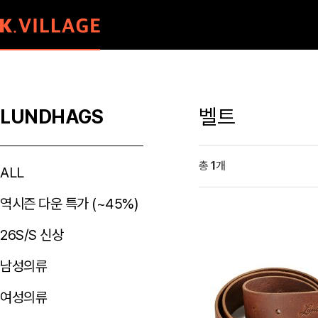
벨트
LUNDHAGS
총
1
개
ALL
역시즌 다운 특가 (~45%)
26S/S 신상
남성의류
여성의류