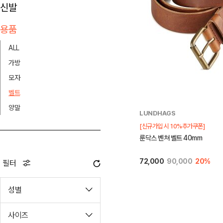
신발
용품
ALL
가방
모자
벨트
양말
LUNDHAGS
[신규가입 시 10%추가쿠폰]
룬닥스 벤쳐 벨트 40mm
72,000
90,000
20%
필터
성별
사이즈