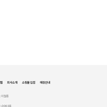
침
회사소개
쇼핑몰 입점
매장안내
: 지철종
-0063호