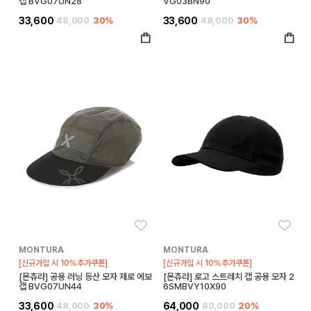
캡 BVG07UN28
VG03BN90
33,600
48,000
30%
33,600
48,000
30%
좋아요
좋아
MONTURA
MONTURA
[신규가입 시 10%추가쿠폰]
[신규가입 시 10%추가쿠폰]
[몬츄라] 공용 러닝 등산 모자 제로 에보
[몬츄라] 로고 스트레치 캡 공용 모자 2
캡 BVG07UN44
6SMBVY10X90
33,600
48,000
30%
64,000
80,000
20%