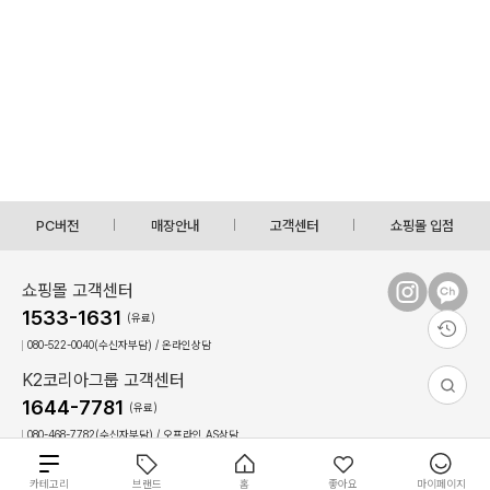
PC버전
매장안내
고객센터
쇼핑몰 입점
쇼핑몰 고객센터
1533-1631
(유료)
080-522-0040(수신자부담) / 온라인상담
K2코리아그룹 고객센터
1644-7781
(유료)
080-468-7782(수신자부담) / 오프라인,AS상담
상담시간 : 09:00 ~ 17:30(토,일, 공휴일 휴무)
점심시간 : 12:30 ~ 13:30(상담불가)
총
카테고리
브랜드
홈
좋아요
마이페이지