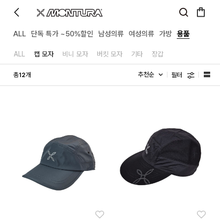
ALL
단독 특가 ~50%할인
남성의류
여성의류
가방
용품
ALL
캡 모자
비니 모자
버킷 모자
기타
장갑
필터
총
개
12
좋아요
좋아