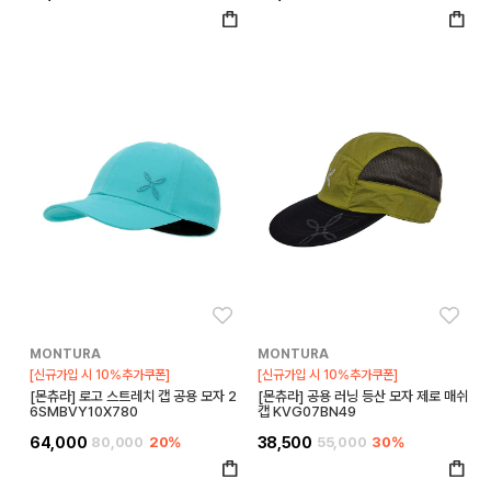
좋아요
좋아
MONTURA
MONTURA
[신규가입 시 10%추가쿠폰]
[신규가입 시 10%추가쿠폰]
[몬츄라] 로고 스트레치 캡 공용 모자 2
[몬츄라] 공용 러닝 등산 모자 제로 매쉬
6SMBVY10X780
캡 KVG07BN49
64,000
80,000
20%
38,500
55,000
30%