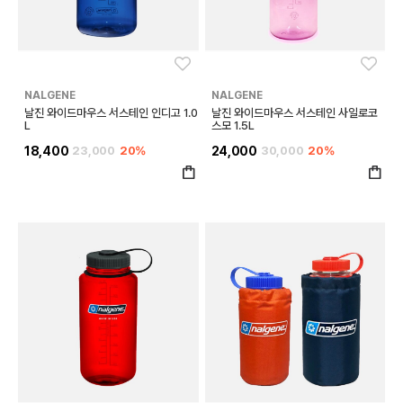
좋아요
좋아
NALGENE
NALGENE
날진 와이드마우스 서스테인 인디고 1.0
날진 와이드마우스 서스테인 사일로코
L
스모 1.5L
18,400
23,000
20%
24,000
30,000
20%