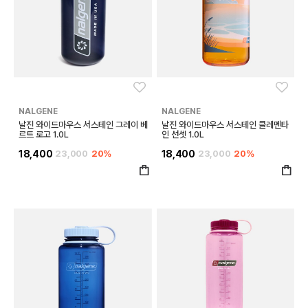
좋아요
좋아
NALGENE
NALGENE
날진 와이드마우스 서스테인 그레이 베
날진 와이드마우스 서스테인 클레멘타
르트 로고 1.0L
인 선셋 1.0L
18,400
23,000
20%
18,400
23,000
20%