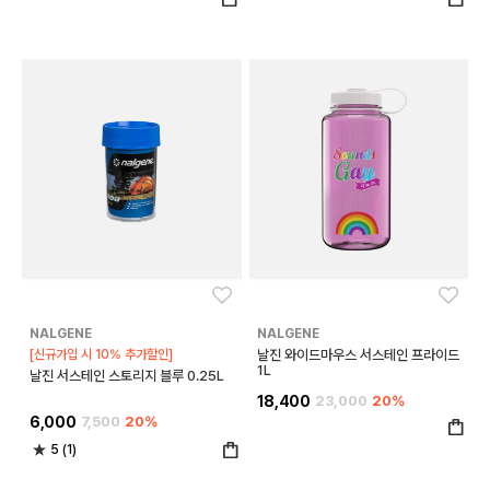
좋아요
좋아
NALGENE
NALGENE
[신규가입 시 10% 추가할인]
날진 와이드마우스 서스테인 프라이드
1L
날진 서스테인 스토리지 블루 0.25L
18,400
23,000
20%
6,000
7,500
20%
5 (1)