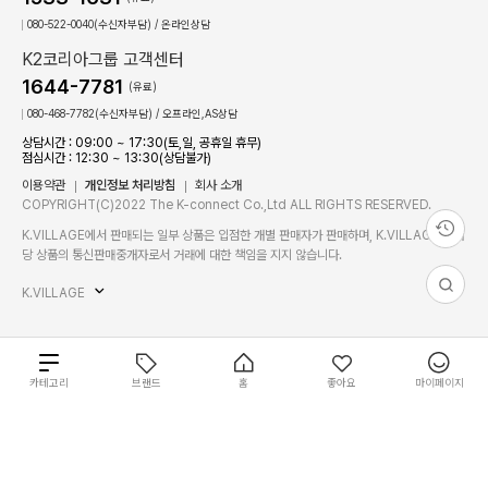
080-522-0040(수신자부담) / 온라인상담
K2코리아그룹 고객센터
1644-7781
(유료)
080-468-7782(수신자부담) / 오프라인,AS상담
상담시간 : 09:00 ~ 17:30(토,일, 공휴일 휴무)
점심시간 : 12:30 ~ 13:30(상담불가)
이용약관
개인정보 처리방침
회사 소개
COPYRIGHT(C)2022 The K-connect Co.,Ltd ALL RIGHTS RESERVED.
K.VILLAGE에서 판매되는 일부 상품은 입점한 개별 판매자가 판매하며, K.VILLAGE는 해
당 상품의 통신판매중개자로서 거래에 대한 책임을 지지 않습니다.
K.VILLAGE
총
카테고리
브랜드
홈
좋아요
마이페이지
32
0
개
상
필
필
개
원
별도 주문 안내
재입고 알림 신청
품
상
장바구니
바로구매
터
터
상
금
품
사이즈를 선택하세요.
품
전체 초기화
적용
액