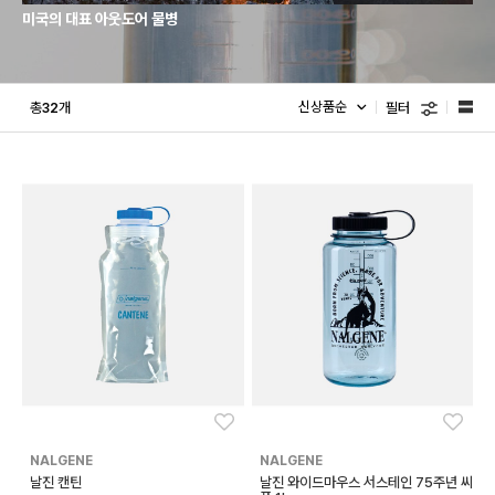
미국의 대표 아웃도어 물병
필터
총
개
32
좋아요
좋아
NALGENE
NALGENE
날진 캔틴
날진 와이드마우스 서스테인 75주년 씨