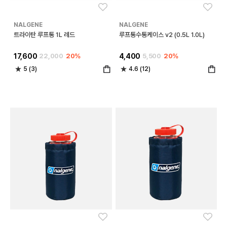
좋아요
좋아
NALGENE
NALGENE
트라이탄 루프통 1L 레드
루프통수통케이스 v2 (0.5L 1.0L)
17,600
22,000
20%
4,400
5,500
20%
5 (3)
4.6 (12)
좋아요
좋아