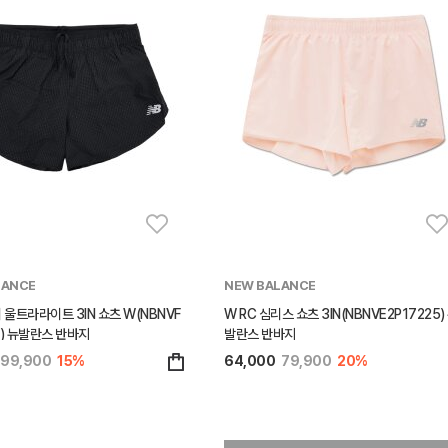
LANCE
NEW BALANCE
울트라라이트 3IN 쇼츠 W(NBNVF
W RC 심리스 쇼츠 3IN(NBNVE2P17225)
9) 뉴발란스 반바지
발란스 반바지
99,900
15%
64,000
79,900
20%