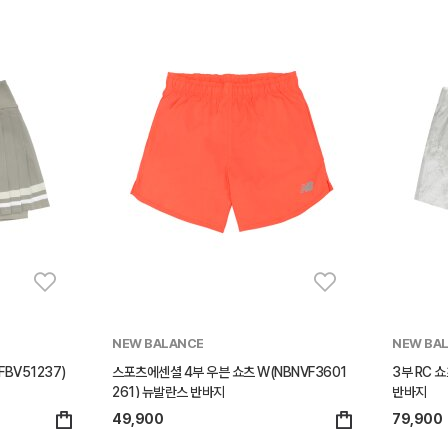
NEW BALANCE
NEW BA
BV51237)
스포츠에센셜 4부 우븐 쇼츠 W(NBNVF3601
3부 RC 쇼
261) 뉴발란스 반바지
반바지
49,900
79,900