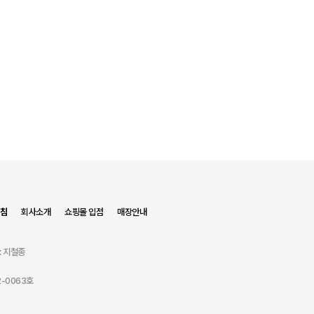
침
회사소개
쇼핑몰 입점
매장안내
: 지철종
-0063호