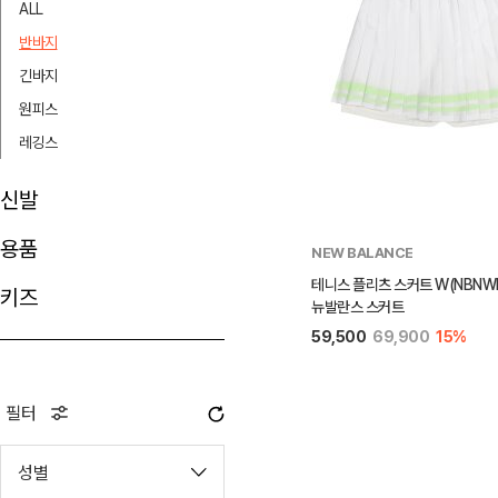
ALL
반바지
긴바지
원피스
레깅스
신발
용품
NEW BALANCE
테니스 플리츠 스커트 W(NBNWF
키즈
뉴발란스 스커트
59,500
69,900
15%
필터
성별