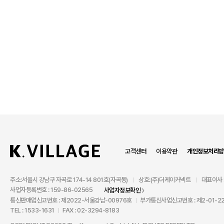
고객센터
이용약관
개인정보처리방
주소:서울시 강남구 자곡로 174-14 801호(자곡동)
상호:(주)더케이커넥트
대표이사 
|
|
사업자등록번호 : 159-86-02565
사업자정보확인
통신판매업신고번호 : 제2022-서울강남-00976호
부가통신사업신고번호 : 제2-01-22
|
TEL : 1533-1631
FAX : 02-3294-8183
|