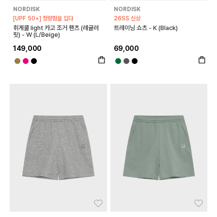
NORDISK
NORDISK
[UPF 50+] 청량함을 입다
26SS 신상
휘게쿨 light 카고 조거 팬츠 (레귤러
트레이닝 쇼츠 - K (Black)
핏) - W (L/Beige)
149,000
69,000
좋아요
좋아