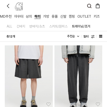
MD추천
아우터
상의
하의
가방
용품
신발
캠핑
OUTLET
키즈
ALL
긴바지
반바지/쇼츠
스커트/원피스
트레이닝/조거
필터
총
개
12
좋아요
좋아