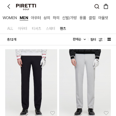
WOMEN
MEN
아우터
상의
하의
신발/가방
용품
클럽
아울렛
ALL
아우터
티셔츠
스웨터
팬츠
필터
총
개
12
좋아요
좋아