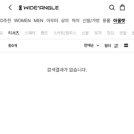
MD추천
WOMEN
MEN
아우터
상의
하의
신발/가방
용품
아울렛
딩
티셔츠
스웨터
팬츠
스커트/원피스
신발
모자
장갑
양말
필터
총
개
0
검색결과가 없습니다.