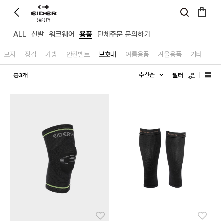
ALL
신발
워크웨어
용품
단체주문 문의하기
모자
장갑
가방
안전벨트
보호대
여름용품
겨울용품
기타
필터
총
개
3
좋아요
좋아