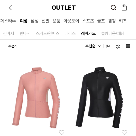
OUTLET
페스타👟
여성
남성
신발
용품
아웃도어
스포츠
골프
캠핑
키즈
긴바지
반바지
스커트/원피스
레깅스
래쉬가드
슬림다운/패딩
필터
총
개
2
좋아요
좋아