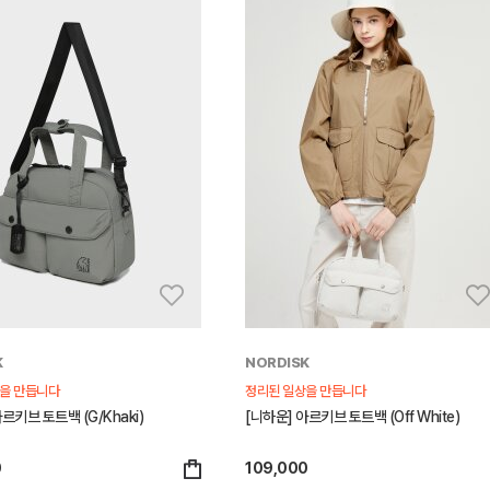
K
NORDISK
을 만듭니다
정리된 일상을 만듭니다
르키브 토트백 (G/Khaki)
[니하운] 아르키브 토트백 (Off White)
0
109,000