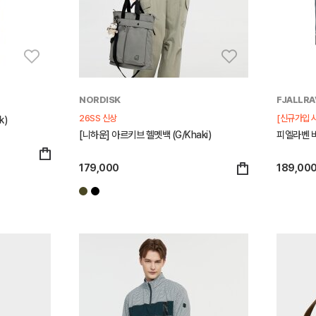
NORDISK
FJALLRA
26SS 신상
[신규가입 
k)
[니하운] 아르키브 헬멧백 (G/Khaki)
피엘라벤 바
179,000
189,00