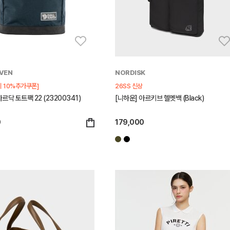
VEN
NORDISK
시 10%추가쿠폰]
26SS 신상
르닥 토트팩 22 (23200341)
[니하운] 아르키브 헬멧백 (Black)
0
179,000