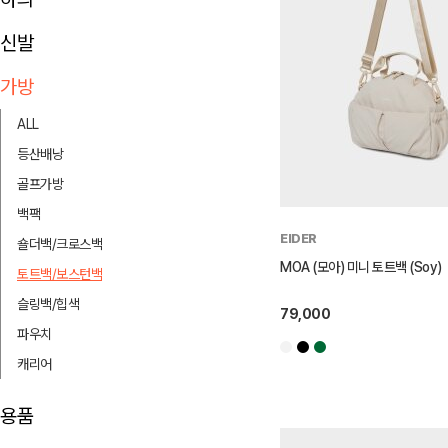
신발
가방
ALL
등산배낭
골프가방
백팩
EIDER
숄더백/크로스백
MOA (모아) 미니 토트백 (Soy)
토트백/보스턴백
슬링백/힙색
79,000
파우치
캐리어
용품