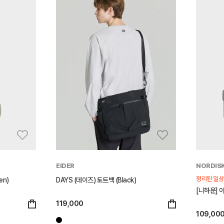
EIDER
NORDIS
정리된 일상
en)
DAYS (데이즈) 토트백 (Black)
[니하운] 아
119,000
109,00