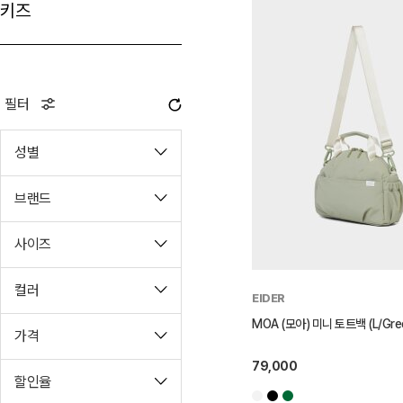
키즈
필터
성별
브랜드
사이즈
컬러
EIDER
MOA (모아) 미니 토트백 (L/Gre
가격
79,000
할인율