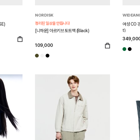
NORDISK
WIDEAN
정리된 일상을 만듭니다
SE)
여성 CO 경
t)
[니하운] 아르키브 토트백 (Black)
349,00
109,000