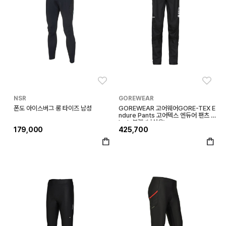
좋아요
좋아
NSR
GOREWEAR
폰도 아이스버그 롱 타이즈 남성
GOREWEAR 고어웨어GORE-TEX E
ndure Pants 고어텍스 엔듀어 팬츠 B
lack 블랙 (남성용)
179,000
425,700