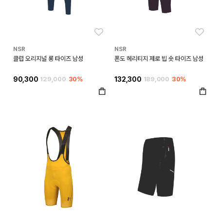
좋아요
좋아
NSR
NSR
클럽 오리지널 롱 타이즈 남성
폰도 헤리티지 제로 빕 숏 타이즈 남성
90,300
129,000
30%
132,300
189,000
30%