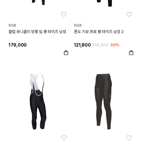
좋아요
좋아
NSR
NSR
클럽 유니클리 방풍 빕 롱 타이즈 남성
폰도 기모 프로 롱 타이즈 남성 2
179,000
121,800
174,000
30%
좋아요
좋아