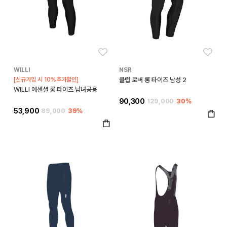
좋아요
좋아
WILLI
NSR
[신규가입 시 10%추가할인]
클럽 로버 롱 타이즈 남성 2
WILLI 에센셜 롱 타이즈 남녀공용
90,300
129,000
30%
53,900
89,000
39%