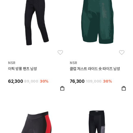
좋아요
좋아
NSR
NSR
이픽 방풍 팬츠 남성
클럽 저스트 라이드 숏 타이즈 남성
62,300
89,000
30%
76,300
109,000
30%