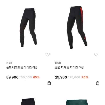
좋아요
좋아
NSR
NSR
폰도 레코드 롱 타이즈 여성
클럽 피겨 롱 타이즈 여성
59,900
169,000
65%
29,900
125,000
76%