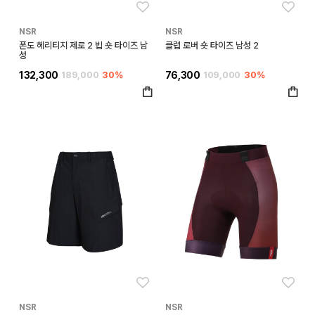
좋아요
좋아
NSR
NSR
폰도 헤리티지 제로 2 빕 숏 타이즈 남
클럽 로버 숏 타이즈 남성 2
성
132,300
189,000
30%
76,300
109,000
30%
좋아요
좋아
NSR
NSR