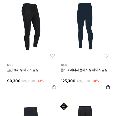
좋아요
좋아
NSR
NSR
클럽 제퍼 롱 타이즈 남성
폰도 헤리티지 플러스 롱 타이즈 남성
90,300
129,000
30%
125,300
179,000
30%