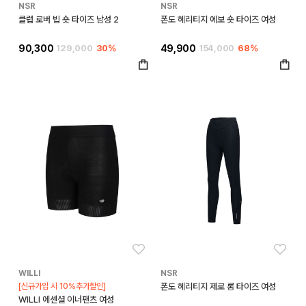
NSR
NSR
클럽 로버 빕 숏 타이즈 남성 2
폰도 헤리티지 에보 숏 타이즈 여성
90,300
129,000
30%
49,900
154,000
68%
좋아요
좋아
WILLI
NSR
[신규가입 시 10%추가할인]
폰도 헤리티지 제로 롱 타이즈 여성
WILLI 에센셜 이너팬츠 여성