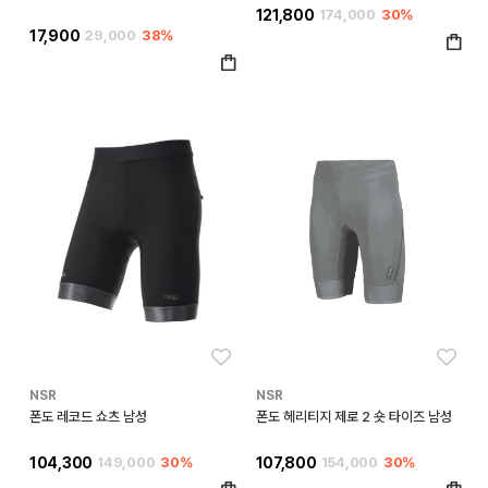
121,800
174,000
30%
17,900
29,000
38%
좋아요
좋아
NSR
NSR
폰도 레코드 쇼츠 남성
폰도 헤리티지 제로 2 숏 타이즈 남성
104,300
149,000
30%
107,800
154,000
30%