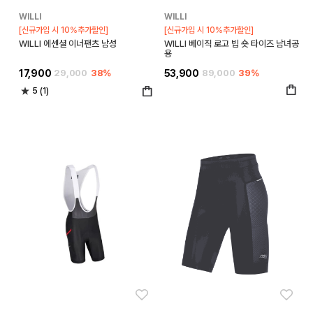
WILLI
WILLI
[신규가입 시 10%추가할인]
[신규가입 시 10%추가할인]
WILLI 에센셜 이너팬츠 남성
WILLI 베이직 로고 빕 숏 타이즈 남녀공
용
17,900
29,000
38%
53,900
89,000
39%
5 (1)
좋아요
좋아