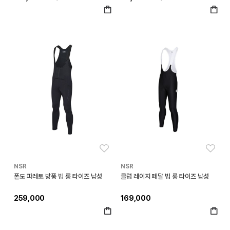
좋아요
좋아
NSR
NSR
폰도 파레토 방풍 빕 롱 타이즈 남성
클럽 레이지 페달 빕 롱 타이즈 남성
259,000
169,000