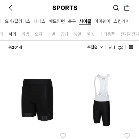
SPORTS
윔
요가/필라테스
테니스
배드민턴
축구
사이클
아이웨어
스킨케어
의
하의
가방
모자
신발
장갑
양말
헬멧
기타용품
전기자전거
필터
총
개
201
좋아요
좋아