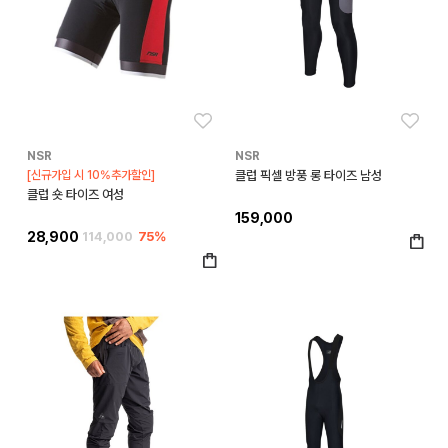
좋아요
좋아
NSR
NSR
[신규가입 시 10%추가할인]
클럽 픽셀 방풍 롱 타이즈 남성
클럽 숏 타이즈 여성
159,000
28,900
114,000
75%