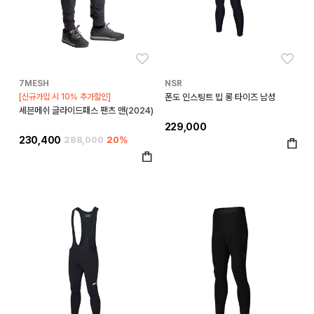
좋아요
좋아
7MESH
NSR
[신규가입 시 10% 추가할인]
폰도 인스팅트 빕 롱 타이즈 남성
세븐메쉬 글라이드패스 팬츠 맨(2024)
229,000
230,400
288,000
20%