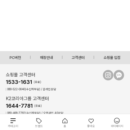
PC버전
매장안내
고객센터
쇼핑몰 입점
쇼핑몰 고객센터
1533-1631
(유료)
080-522-0040(수신자부담) / 온라인상담
K2코리아그룹 고객센터
1644-7781
(유료)
080-468-7782(수신자부담) / 오프라인,AS상담
상담시간 : 09:00 ~ 17:30(토,일, 공휴일 휴무)
점심시간 : 12:30 ~ 13:30(상담불가)
총
카테고리
브랜드
홈
좋아요
마이페이지