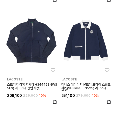
좋아요
좋아
LACOSTE
LACOSTE
스트리치 집업 자켓(SH344453NWS
테니스 헤리티지 울트라 드라이 스웨트
5FS) 라코스테 집업 자켓
자켓(SH894155N525) 라코스테 풀
집업
206,100
229,000
10%
251,100
279,000
10%