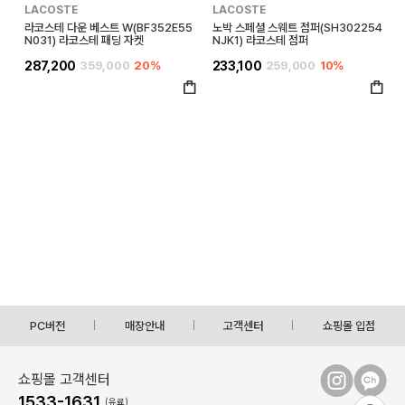
LACOSTE
LACOSTE
라코스테 다운 베스트 W(BF352E55
노박 스페셜 스웨트 점퍼(SH302254
N031) 라코스테 패딩 자켓
NJK1) 라코스테 점퍼
287,200
359,000
20%
233,100
259,000
10%
PC버전
매장안내
고객센터
쇼핑몰 입점
쇼핑몰 고객센터
1533-1631
(유료)