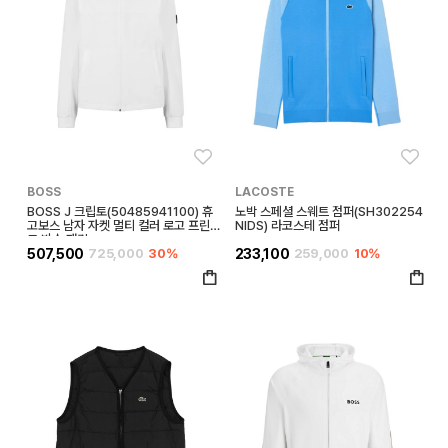
좋아요
좋아
BOSS
LACOSTE
BOSS J 크립토(50485941100) 휴
노박 스페셜 스웨트 점퍼(SH302254
고보스 남자 자켓 멀티 컬러 로고 프린
NIDS) 라코스테 점퍼
트 방수 재킷
507,500
725,000
30%
233,100
259,000
10%