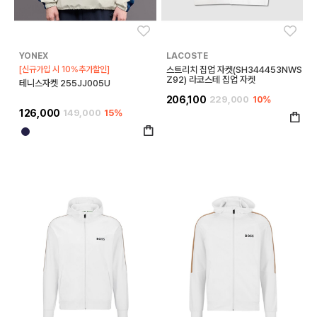
좋아요
좋아
YONEX
LACOSTE
[신규가입 시 10%추가할인]
스트리치 집업 자켓(SH344453NWS
Z92) 라코스테 집업 자켓
테니스자켓 255JJ005U
206,100
229,000
10%
126,000
149,000
15%