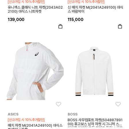
[신규가입 시 10%추가할인]
[신규가입 시 10%추가할인]
유니섹스 클래식 니트 자켓(2043A02
신 매치 자켓 M(2041A249100) 아식
2100) 아식스 니트자켓
스 바람막이
139,000
115,000
좋아요
좋아
ASICS
BOSS
[신규가입 시 10%추가할인]
BOSS 사무컴포트 자켓(504887891
00) 휴고보스 남자 자켓 시그니처 스트
매치 자켓 M(2041A249100) 아식스
라이프 디테일 코튼 블렌드 집업 스웨트