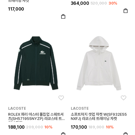
트레이닝 자켓
셔츠
364,000
520,000
30%
117,000
좋아요
좋아
LACOSTE
LACOSTE
ROLEX 파리 마스터 풀집업 스웨트셔
소프트저지 셋업 자켓 W(SF932E55
츠(SH571955NYZP) 라코스테 트레
NXFJ) 라코스테 트레이닝 자켓
이닝 자켓
188,100
209,000
10%
170,100
189,000
10%