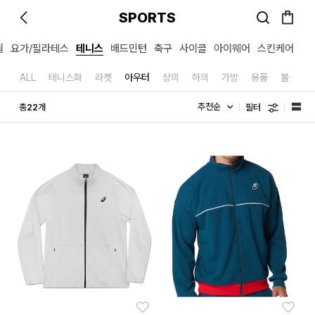
SPORTS
윔
요가/필라테스
테니스
배드민턴
축구
사이클
아이웨어
스킨케어
ALL
테니스화
라켓
아우터
상의
하의
가방
용품
볼
필터
총
개
22
좋아요
좋아