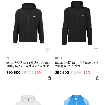
좋아요
좋아
BOSS
BOSS
BOSS 싸이콘 MB 1 자켓(5049064
BOSS 싸이콘 MB 2 자켓(5050616
6001) 휴고보스 남자 테니스 자켓 로고
2001) 휴고보스 자켓
디테일 액티브 스트레치 저지 집업 후디
290,500
415,000
30%
290,500
415,000
30%