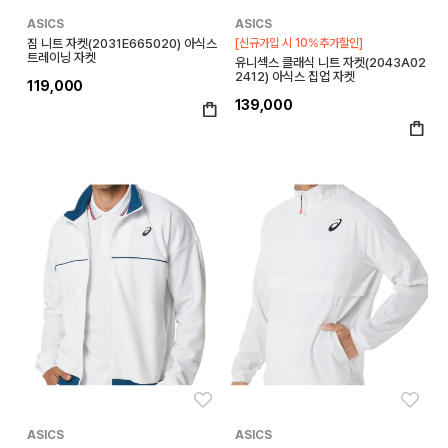
ASICS
ASICS
짐 니트 자켓(2031E665020) 아식스
[신규가입 시 10%추가할인]
트레이닝 자켓
유니섹스 클래식 니트 자켓(2043A02
2412) 아식스 집업 자켓
119,000
139,000
좋아요
좋아
ASICS
ASICS