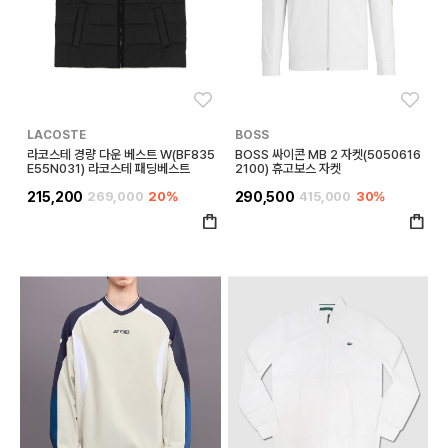
좋아요
좋아
LACOSTE
BOSS
라코스테 경량 다운 베스트 W(BF835
BOSS 싸이콘 MB 2 자켓(5050616
E55N031) 라코스테 패딩베스트
2100) 휴고보스 자켓
215,200
269,000
20%
290,500
415,000
30%