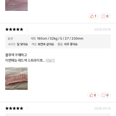
1
0
2026.05.16
옵션
체형
160cm / 52kg / S / 27 / 230mm
사이즈
잘 맞아요
색상
화면과 같아요
품질
아주 좋아요
블루색 구매하고
이번에는 레드색 스트라이프
...
더보기
0
0
2026.05.15