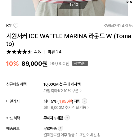
1
/
10
K2
KWM26248R5
시원서커 ICE WAFFLE MARINA 라운드 W (Toma
to)
4.8
리뷰 24
원
10%
89,000
99,000원
혜택안내
신규회원 혜택
10,000M 첫 구매 캐시백
가입 축하 K2 10% 쿠폰
마일리지
최대 5% (
4,950원
) 적립
최대 6,000M 추가 적립 가능
카드 혜택
무이자 3개월
배송정보
무료배송
결제완료일 이후 평균 2~3일 이내 발송