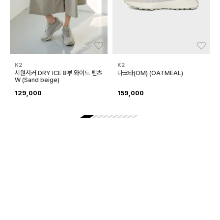
좋아요
좋아
K2
K2
시원서커 DRY ICE 8부 와이드 팬츠
다코타(OM) (OATMEAL)
W (Sand beige)
129,000
159,000