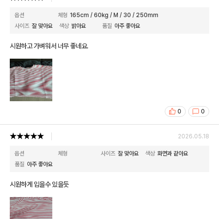
옵션
체형
165cm / 60kg / M / 30 / 250mm
사이즈
잘 맞아요
색상
밝아요
품질
아주 좋아요
시원하고 가벼워서 너무 좋네요.
0
0
2026.05.18
옵션
체형
사이즈
잘 맞아요
색상
화면과 같아요
품질
아주 좋아요
시원하게 입을수 있을듯