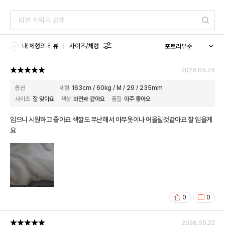
내 체형의 리뷰
사이즈/체형
2026.05.24
옵션
체형
163cm / 60kg / M / 29 / 235mm
사이즈
잘 맞아요
색상
화면과 같아요
품질
아주 좋아요
입으니 시원하고 좋아요 색깔도 무난해서 아무옷이나 어울릴것같아요 잘 입을게
요
0
0
2026.05.22