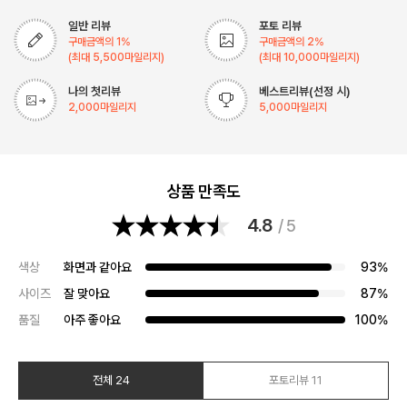
일반 리뷰
포토 리뷰
구매금액의
1
%
구매금액의
2
%
(최대
5,500
마일리지)
(최대
10,000
마일리지)
나의 첫리뷰
베스트리뷰(선정 시)
2,000
마일리지
5,000
마일리지
상품 만족도
4.8
/ 5
색상
화면과 같아요
93%
사이즈
잘 맞아요
87%
품질
아주 좋아요
100%
전체 24
포토리뷰 11