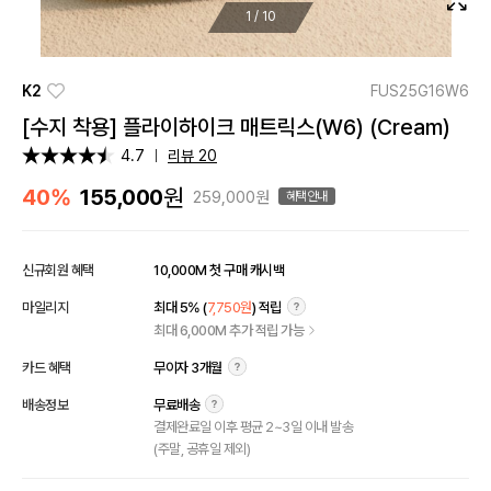
1
/
10
K2
FUS25G16W6
[수지 착용] 플라이하이크 매트릭스(W6) (Cream)
4.7
리뷰 20
원
40%
155,000
259,000원
혜택안내
신규회원 혜택
10,000M 첫 구매 캐시백
마일리지
최대 5% (
7,750원
) 적립
최대 6,000M 추가 적립 가능
카드 혜택
무이자 3개월
배송정보
무료배송
결제완료일 이후 평균 2~3일 이내 발송
(주말, 공휴일 제외)