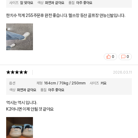
사이즈
잘 맞아요
색상
화면과 같아요
품질
아주 좋아요
한치수 적게 255주문후 완전 좋습니다. 헬쓰장 등산 골프장 만능신발입니다.
0
0
2026.03.11
옵션
체형
164cm / 70kg / 250mm
사이즈
커요
색상
화면과 같아요
품질
아주 좋아요
역시는 역시 입니다.
K2아니면 이제 안될 것 같아요