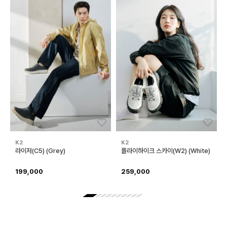
좋아요
좋아
K2
K2
라이저(C5) (Grey)
플라이하이크 스카이(W2) (White)
199,000
259,000