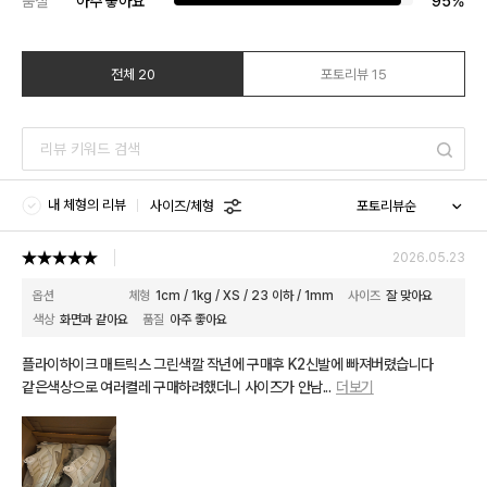
품질
아주 좋아요
95%
전체 20
포토리뷰 15
내 체형의 리뷰
사이즈/체형
2026.05.23
옵션
체형
1cm / 1kg / XS / 23 이하 / 1mm
사이즈
잘 맞아요
색상
화면과 같아요
품질
아주 좋아요
플라이하이크 매트릭스 그린색깔 작년에 구매후 K2신발에 빠져버렸습니다
같은색상으로 여러켤레 구매하려했더니 사이즈가 안남
...
더보기